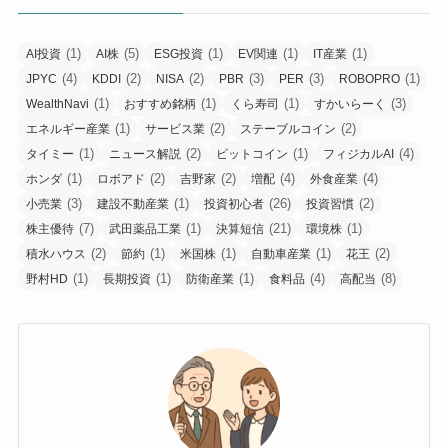
(1)
(5)
(1)
(1)
(1)
AI投資
AI株
ESG投資
EV関連
IT産業
(4)
(2)
(2)
(3)
(3)
(1)
JPYC
KDDI
NISA
PBR
PER
ROBOPRO
(1)
(1)
(1)
(3)
WealthNavi
おすすめ銘柄
くら寿司
すかいらーく
(1)
(2)
(2)
エネルギー産業
サービス業
ステーブルコイン
(1)
(2)
(1)
(4)
タイミー
ニュース解説
ビットコイン
フィジカルAI
(1)
(2)
(2)
(4)
(4)
ホンダ
ロボアド
吉野家
増配
外食産業
(3)
(1)
(26)
(2)
小売業
建設不動産業
投資初心者
投資習慣
(7)
(1)
(21)
(1)
株主優待
武田薬品工業
決算短信
環境株
(2)
(1)
(1)
(1)
(2)
積水ハウス
節約
米国株
自動車産業
花王
(1)
(1)
(1)
(4)
(8)
野村HD
長期投資
防衛産業
食料品
高配当