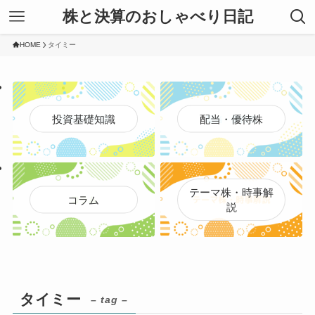
株と決算のおしゃべり日記
HOME
タイミー
投資基礎知識
配当・優待株
テーマ株・時事解
コラム
説
タイミー
– tag –