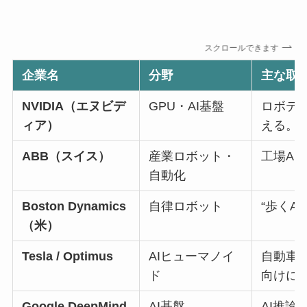
スクロールできます
企業名
分野
主な取
NVIDIA（エヌビデ
GPU・AI基盤
ロボティ
ィア）
える。
ABB（スイス）
産業ロボット・
工場A
自動化
Boston Dynamics
自律ロボット
“歩くA
（米）
Tesla / Optimus
AIヒューマノイ
自動車
ド
向けに
Google DeepMind
AI基盤
AI推