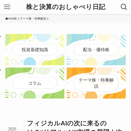
株と決算のおしゃべり日記
HOME
テーマ株・時事解説
投資基礎知識
配当・優待株
テーマ株・時事解
コラム
説
フィジカルAIの次に来るの
2025