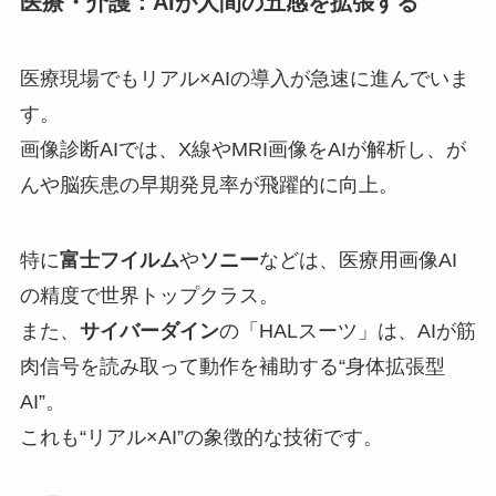
医療・介護：AIが人間の五感を拡張する
医療現場でもリアル×AIの導入が急速に進んでいま
す。
画像診断AIでは、X線やMRI画像をAIが解析し、が
んや脳疾患の早期発見率が飛躍的に向上。
特に
富士フイルム
や
ソニー
などは、医療用画像AI
の精度で世界トップクラス。
また、
サイバーダイン
の「HALスーツ」は、AIが筋
肉信号を読み取って動作を補助する“身体拡張型
AI”。
これも“リアル×AI”の象徴的な技術です。