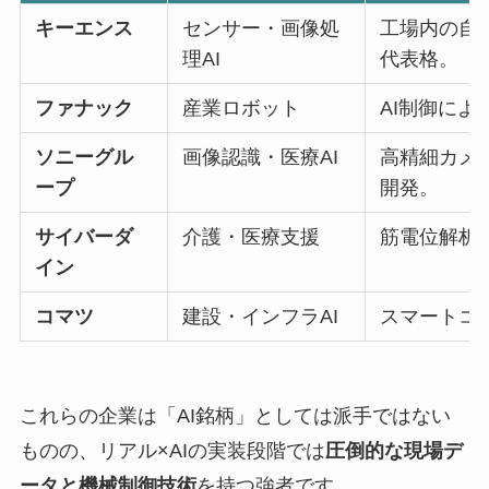
キーエンス
センサー・画像処
工場内の自
理AI
代表格。
ファナック
産業ロボット
AI制御に
ソニーグル
画像認識・医療AI
高精細カメ
ープ
開発。
サイバーダ
介護・医療支援
筋電位解析
イン
コマツ
建設・インフラAI
スマートコ
これらの企業は「AI銘柄」としては派手ではない
ものの、リアル×AIの実装段階では
圧倒的な現場デ
ータと機械制御技術
を持つ強者です。