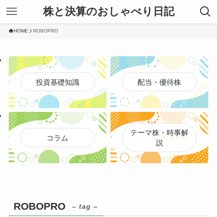
株と決算のおしゃべり日記
HOME
ROBOPRO
投資基礎知識
配当・優待株
テーマ株・時事解
コラム
説
ROBOPRO
– tag –