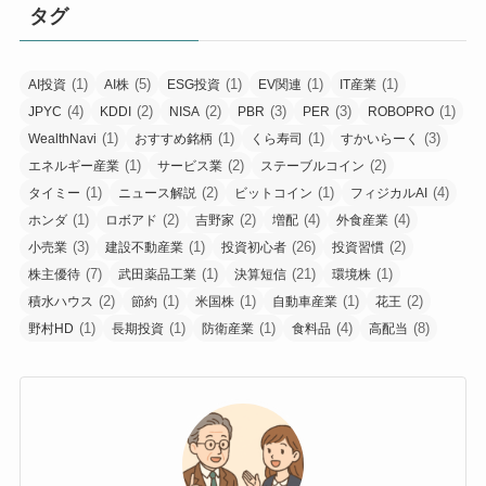
タグ
(1)
(5)
(1)
(1)
(1)
AI投資
AI株
ESG投資
EV関連
IT産業
(4)
(2)
(2)
(3)
(3)
(1)
JPYC
KDDI
NISA
PBR
PER
ROBOPRO
(1)
(1)
(1)
(3)
WealthNavi
おすすめ銘柄
くら寿司
すかいらーく
(1)
(2)
(2)
エネルギー産業
サービス業
ステーブルコイン
(1)
(2)
(1)
(4)
タイミー
ニュース解説
ビットコイン
フィジカルAI
(1)
(2)
(2)
(4)
(4)
ホンダ
ロボアド
吉野家
増配
外食産業
(3)
(1)
(26)
(2)
小売業
建設不動産業
投資初心者
投資習慣
(7)
(1)
(21)
(1)
株主優待
武田薬品工業
決算短信
環境株
(2)
(1)
(1)
(1)
(2)
積水ハウス
節約
米国株
自動車産業
花王
(1)
(1)
(1)
(4)
(8)
野村HD
長期投資
防衛産業
食料品
高配当