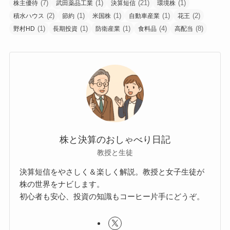
(7)
(1)
(21)
(1)
株主優待
武田薬品工業
決算短信
環境株
(2)
(1)
(1)
(1)
(2)
積水ハウス
節約
米国株
自動車産業
花王
(1)
(1)
(1)
(4)
(8)
野村HD
長期投資
防衛産業
食料品
高配当
株と決算のおしゃべり日記
教授と生徒
決算短信をやさしく＆楽しく解説。教授と女子生徒が
株の世界をナビします。
初心者も安心、投資の知識もコーヒー片手にどうぞ。