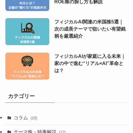
ROE株の探し方も解説
フィジカルAI関連の米国株5選｜
次の成長テーマで狙いたい有望銘
柄を厳選紹介
フィジカルAIが家庭に入る未来｜
家の中で進む“リアル×AI”革命と
は？
カテゴリー
コラム
(10)
テーマ株・時事解説
(12)