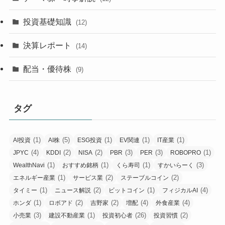
投資基礎知識
(12)
決算レポート
(14)
配当・優待株
(9)
タグ
(1)
(5)
(1)
(1)
(1)
AI投資
AI株
ESG投資
EV関連
IT産業
(4)
(2)
(2)
(3)
(3)
(1)
JPYC
KDDI
NISA
PBR
PER
ROBOPRO
(1)
(1)
(1)
(3)
WealthNavi
おすすめ銘柄
くら寿司
すかいらーく
(1)
(2)
(2)
エネルギー産業
サービス業
ステーブルコイン
(1)
(2)
(1)
(4)
タイミー
ニュース解説
ビットコイン
フィジカルAI
(1)
(2)
(2)
(4)
(4)
ホンダ
ロボアド
吉野家
増配
外食産業
(3)
(1)
(26)
(2)
小売業
建設不動産業
投資初心者
投資習慣