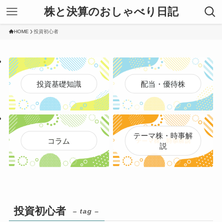
株と決算のおしゃべり日記
HOME
投資初心者
投資基礎知識
配当・優待株
テーマ株・時事解
コラム
説
投資初心者
– tag –