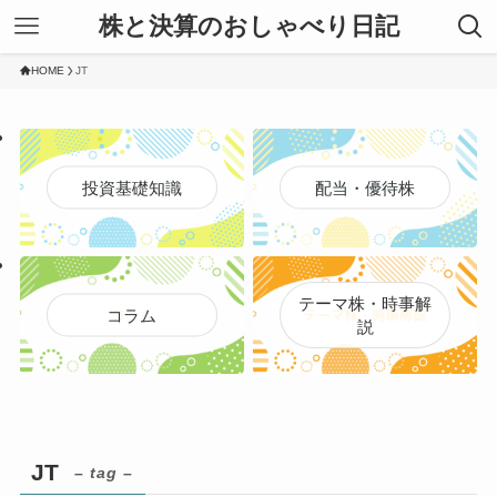
株と決算のおしゃべり日記
HOME
JT
投資基礎知識
配当・優待株
テーマ株・時事解
コラム
説
JT
– tag –