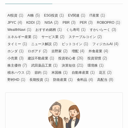
(1)
(5)
(1)
(1)
(1)
AI投資
AI株
ESG投資
EV関連
IT産業
(4)
(2)
(2)
(3)
(3)
(1)
JPYC
KDDI
NISA
PBR
PER
ROBOPRO
(1)
(1)
(1)
(3)
WealthNavi
おすすめ銘柄
くら寿司
すかいらーく
(1)
(2)
(2)
エネルギー産業
サービス業
ステーブルコイン
(1)
(2)
(1)
(4)
タイミー
ニュース解説
ビットコイン
フィジカルAI
(1)
(2)
(2)
(4)
(4)
ホンダ
ロボアド
吉野家
増配
外食産業
(3)
(1)
(26)
(2)
小売業
建設不動産業
投資初心者
投資習慣
(7)
(1)
(21)
(1)
株主優待
武田薬品工業
決算短信
環境株
(2)
(1)
(1)
(1)
(2)
積水ハウス
節約
米国株
自動車産業
花王
(1)
(1)
(1)
(4)
(8)
野村HD
長期投資
防衛産業
食料品
高配当